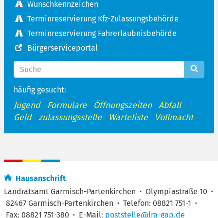
Wunschkennzeichen
Terminreservierung Kfz-Zulassungsbehörde
Terminreservierung Fahrerlaubnisbehörde
Bürgerserviceportal
häufig gesucht:
Jugend
Formulare
Öffnungszeiten
Abfall
Geld
zulassungsstelle
Warteliste
Vollmacht
Hausanschrift
Landratsamt Garmisch-Partenkirchen
·
Olympiastraße 10
·
82467 Garmisch-Partenkirchen
·
Telefon: 08821 751-1
·
Fax: 08821 751-380
·
E-Mail:
poststelle@lra-gap.de