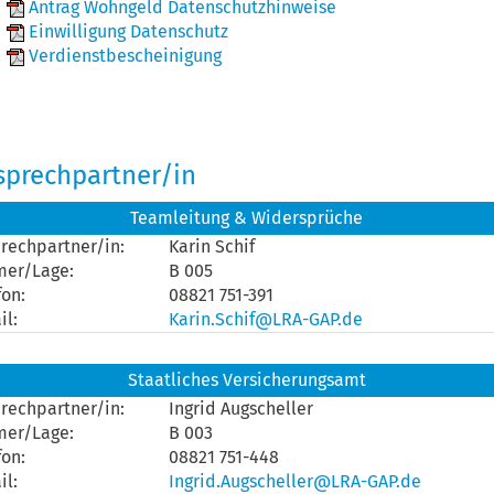
Antrag Wohngeld Datenschutzhinweise
Einwilligung Datenschutz
Verdienstbescheinigung
sprechpartner/in
Teamleitung & Widersprüche
rechpartner/in:
Karin Schif
mer/Lage:
B 005
fon:
08821 751-391
il:
Karin.Schif@LRA-GAP.de
Staatliches Versicherungsamt
rechpartner/in:
Ingrid Augscheller
mer/Lage:
B 003
fon:
08821 751-448
il:
Ingrid.Augscheller@LRA-GAP.de