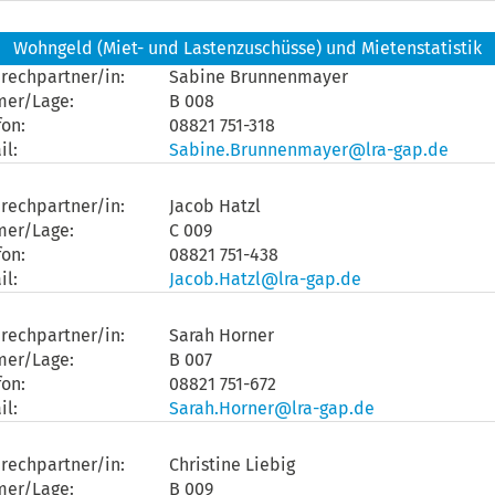
Wohngeld (Miet- und Lastenzuschüsse) und Mietenstatistik
rechpartner/in:
Sabine Brunnenmayer
mer/Lage:
B 008
fon:
08821 751-318
il:
Sabine.Brunnenmayer@lra-gap.de
rechpartner/in:
Jacob Hatzl
mer/Lage:
C 009
fon:
08821 751-438
il:
Jacob.Hatzl@lra-gap.de
rechpartner/in:
Sarah Horner
mer/Lage:
B 007
fon:
08821 751-672
il:
Sarah.Horner@lra-gap.de
rechpartner/in:
Christine Liebig
mer/Lage:
B 009