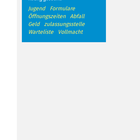
Jugend
Formulare
Öffnungszeiten
Abfall
Geld
zulassungsstelle
Warteliste
Vollmacht