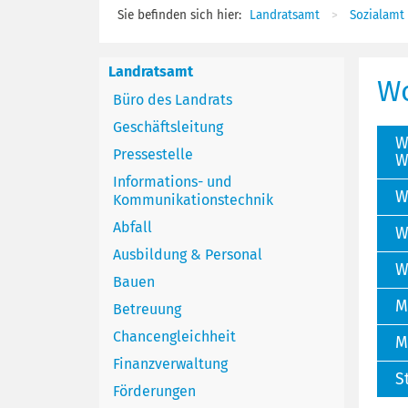
Sie befinden sich hier:
Landratsamt
Sozialamt
Landratsamt
Wo
Büro des Landrats
Geschäftsleitung
W
Pressestelle
W
Informations- und
W
Kommunikationstechnik
Abfall
W
Ausbildung & Personal
W
Bauen
M
Betreuung
Chancengleichheit
M
Finanzverwaltung
S
Förderungen