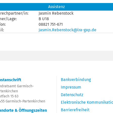
Assistenz
rechpartner/in:
Jasmin Rebenstock
mer/Lage:
B U18
fon:
08821 751-671
il:
Jasmin.Rebenstock@lra-gap.de
Bankverbindung
stanschrift
ndratsamt Garmisch-
Impressum
rtenkirchen
Datenschutz
stfach 15 63
455 Garmisch-Partenkirchen
Elektronische Kommunikati
Barrierefreiheit
andorte & Öffnungszeiten