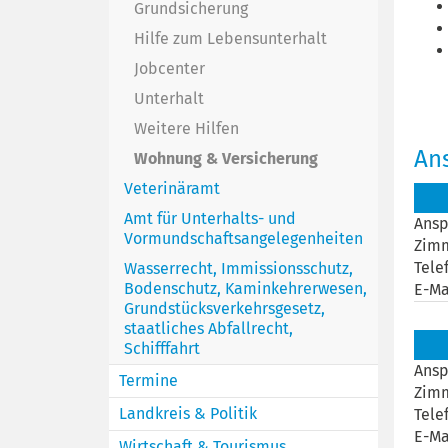
Grundsicherung
Hilfe zum Lebensunterhalt
Jobcenter
Unterhalt
Weitere Hilfen
An
Wohnung & Versicherung
Veterinäramt
Amt für Unterhalts- und
Ansp
Vormundschaftsangelegenheiten
Zim
Tele
Wasserrecht, Immissionsschutz,
Bodenschutz, Kaminkehrerwesen,
E-Ma
Grundstücksverkehrsgesetz,
staatliches Abfallrecht,
Schifffahrt
Ansp
Termine
Zim
Landkreis & Politik
Tele
E-Ma
Wirtschaft & Tourismus