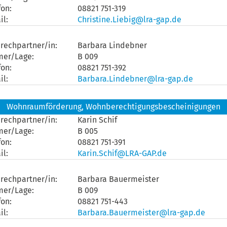
fon:
08821 751-319
il:
Christine.Liebig@lra-gap.de
rechpartner/in:
Barbara Lindebner
mer/Lage:
B 009
fon:
08821 751-392
il:
Barbara.Lindebner@lra-gap.de
Wohnraumförderung, Wohnberechtigungsbescheinigungen
rechpartner/in:
Karin Schif
mer/Lage:
B 005
fon:
08821 751-391
il:
Karin.Schif@LRA-GAP.de
rechpartner/in:
Barbara Bauermeister
mer/Lage:
B 009
fon:
08821 751-443
il:
Barbara.Bauermeister@lra-gap.de