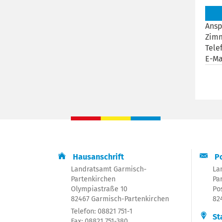
Ansp
Zim
Tele
E-Ma
Hausanschrift
Po
Landratsamt Garmisch-
La
Partenkirchen
Pa
Olympiastraße 10
Po
82467 Garmisch-Partenkirchen
82
Telefon: 08821 751-1
St
Fax: 08821 751-380