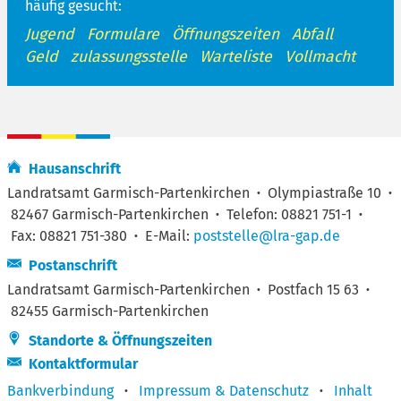
häufig gesucht:
Jugend
Formulare
Öffnungszeiten
Abfall
Geld
zulassungsstelle
Warteliste
Vollmacht
Hausanschrift
Landratsamt Garmisch-Partenkirchen
·
Olympiastraße 10
·
82467 Garmisch-Partenkirchen
·
Telefon: 08821 751-1
·
Fax: 08821 751-380
·
E-Mail:
poststelle@lra-gap.de
Postanschrift
Landratsamt Garmisch-Partenkirchen
·
Postfach 15 63
·
82455 Garmisch-Partenkirchen
Standorte & Öffnungszeiten
Kontaktformular
Bankverbindung
·
Impressum & Datenschutz
·
Inhalt