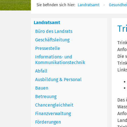
Sie befinden sich hier:
Landratsamt
Gesundhei
Landratsamt
Tr
Büro des Landrats
Geschäftsleitung
Trin
Pressestelle
Anfo
Die 
Informations- und
Kommunikationstechnik
Trin
Link
Abfall
Ausbildung & Personal
Bauen
Betreuung
Das 
Chancengleichheit
Wass
Finanzverwaltung
Anfo
Land
Förderungen