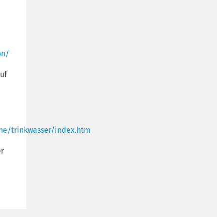
on/
uf
ne/trinkwasser/index.htm
er