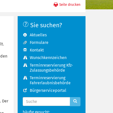
Seite drucken
Sie suchen?
Aktuelles
Formulare
lt.
Kontakt
nden
Wunschkennzeichen
Terminreservierung Kfz-
Zulassungsbehörde
Terminreservierung
Fahrerlaubnisbehörde
Bürgerserviceportal
. Der
häufig gesucht: