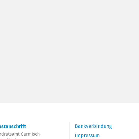
Bankverbindung
stanschrift
ndratsamt Garmisch-
Impressum