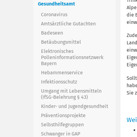
Trin
Gesundheitsamt
Alpe
Coronavirus
die 
einw
Amtsärztliche Gutachten
Badeseen
Zude
Betäubungsmittel
Land
einw
Elektronisches
Polleninformationsnetzwerk
Eige
Bayern
Eige
Hebammenservice
Soll
Infektionsschutz
habe
Umgang mit Lebensmitteln
Sie 
(IfSG-Belehrung § 43)
Kinder- und Jugendgesundheit
Präventionsprojekte
Wei
Selbsthilfegruppen
Schwanger in GAP