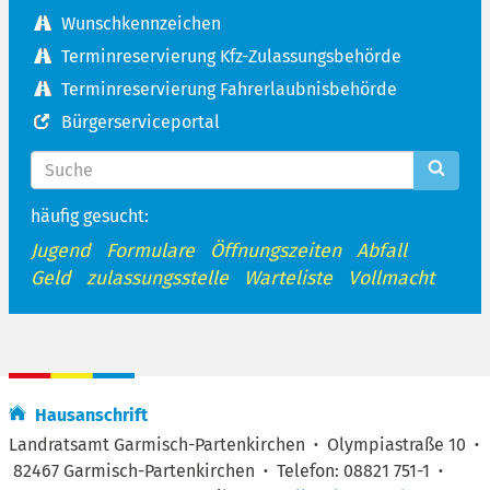
Wunschkennzeichen
Terminreservierung Kfz-Zulassungsbehörde
Terminreservierung Fahrerlaubnisbehörde
Bürgerserviceportal
häufig gesucht:
Jugend
Formulare
Öffnungszeiten
Abfall
Geld
zulassungsstelle
Warteliste
Vollmacht
Hausanschrift
Landratsamt Garmisch-Partenkirchen
·
Olympiastraße 10
·
82467 Garmisch-Partenkirchen
·
Telefon: 08821 751-1
·