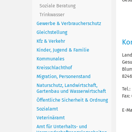
Soziale Beratung
Trinkwasser
Gewerbe & Verbraucherschutz
Gleichstellung
Ko
Kfz & Verkehr
Kinder, Jugend & Familie
Land
Kommunales
Ges
Kreisschlachthof
Blum
8246
Migration, Personenstand
Naturschutz, Landwirtschaft,
Tel.
Gartenbau und Wasserwirtschaft
Fax:
Öffentliche Sicherheit & Ordnung
Sozialamt
E-Ma
Veterinäramt
Amt für Unterhalts- und