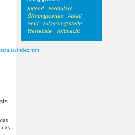
Jugend
Formulare
Öffnungszeiten
Abfall
Geld
zulassungsstelle
Warteliste
Vollmacht
sschutz/index.htm
sts
 das
n das