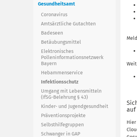
Gesundheitsamt
Coronavirus
Amtsärztliche Gutachten
Badeseen
Meld
Betäubungsmittel
Elektronisches
Polleninformationsnetzwerk
Bayern
Weit
Hebammenservice
Infektionsschutz
Umgang mit Lebensmitteln
(IfSG-Belehrung § 43)
Sic
Kinder- und Jugendgesundheit
auf
Präventionsprojekte
Hier
Selbsthilfegruppen
Clou
Schwanger in GAP
Gesu