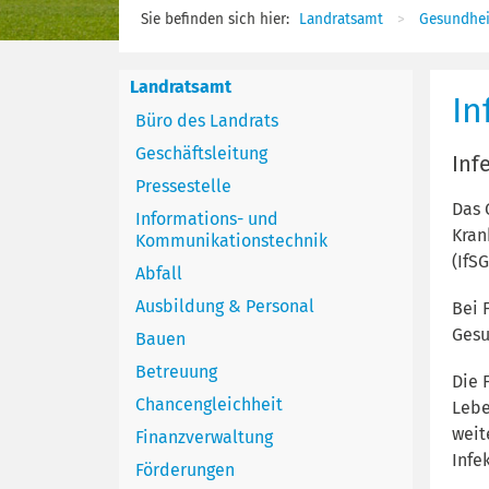
Sie befinden sich hier:
Landratsamt
Gesundhei
Landratsamt
In
Büro des Landrats
Geschäftsleitung
Inf
Pressestelle
Das 
Informations- und
Kran
Kommunikationstechnik
(IfSG
Abfall
Ausbildung & Personal
Bei 
Gesu
Bauen
Betreuung
Die 
Chancengleichheit
Lebe
weit
Finanzverwaltung
Infe
Förderungen