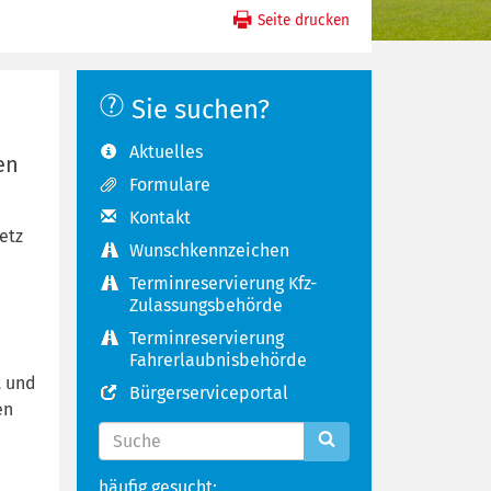
Seite drucken
Sie suchen?
Aktuelles
en
Formulare
Kontakt
etz
Wunschkennzeichen
Terminreservierung Kfz-
Zulassungsbehörde
Terminreservierung
Fahrerlaubnisbehörde
t und
Bürgerserviceportal
en
häufig gesucht: