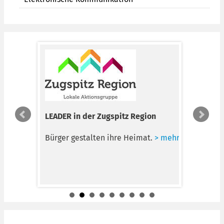
LEADER in der Zugspitz Region
EUREGIO
Karwen
,
Bürger gestalten ihre Heimat.
> mehr
Für gre
mehr