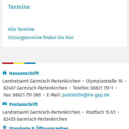
Termine
on
EUREGIO Zugspitze-Wetterstein-
Bildung
Karwendel
Partenk
Alle Termine
t.
> mehr
Für grenzüberschreitende Projekte.
>
Bildung
Sitzungstermine finden Sie hier
mehr
Hausanschrift
Landratsamt Garmisch-Partenkirchen
·
Olympiastraße 10
·
82467 Garmisch-Partenkirchen
·
Telefon: 08821 751-1
·
Fax: 08821 751-380
·
E-Mail:
poststelle@lra-gap.de
Postanschrift
Landratsamt Garmisch-Partenkirchen
·
Postfach 15 63
·
82455 Garmisch-Partenkirchen
Standorte & Öffnungszeiten