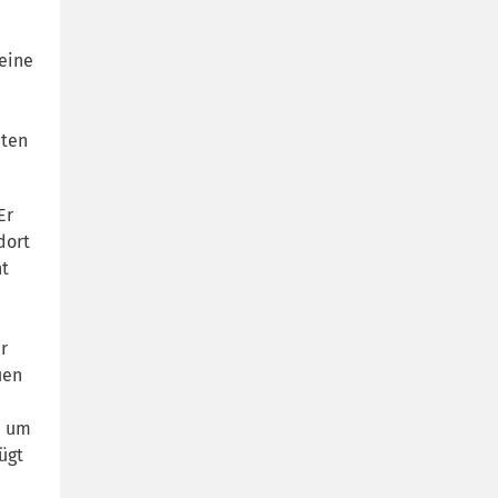
seine
bten
Er
dort
ht
r
uen
, um
ügt