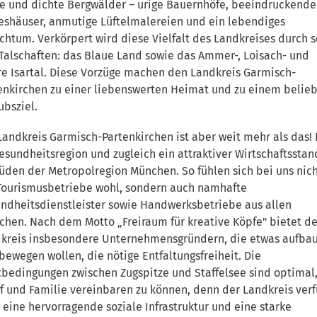
e und dichte Bergwälder – urige Bauernhöfe, beeindruckende
eshäuser, anmutige Lüftelmalereien und ein lebendiges
chtum. Verkörpert wird diese Vielfalt des Landkreises durch 
 Talschaften: das Blaue Land sowie das Ammer-, Loisach- und
e Isartal. Diese Vorzüge machen den Landkreis Garmisch-
enkirchen zu einer liebenswerten Heimat und zu einem belie
ubsziel.
Landkreis Garmisch-Partenkirchen ist aber weit mehr als das! 
Gesundheitsregion und zugleich ein attraktiver Wirtschaftsstan
üden der Metropolregion München. So fühlen sich bei uns nic
Tourismusbetriebe wohl, sondern auch namhafte
ndheitsdienstleister sowie Handwerksbetriebe aus allen
chen. Nach dem Motto „Freiraum für kreative Köpfe" bietet de
kreis insbesondere Unternehmensgründern, die etwas aufba
bewegen wollen, die nötige Entfaltungsfreiheit. Die
tbedingungen zwischen Zugspitze und Staffelsee sind optimal
f und Familie vereinbaren zu können, denn der Landkreis verf
 eine hervorragende soziale Infrastruktur und eine starke