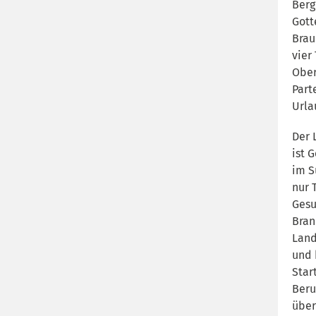
Berg
Gott
Brau
vier
Ober
Part
Urla
Der 
ist 
im S
nur 
Gesu
Bran
Land
und 
Star
Beru
über