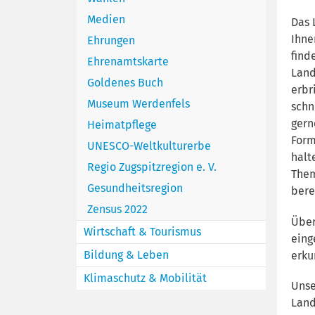
Medien
Das 
Ihne
Ehrungen
find
Ehrenamtskarte
Land
Goldenes Buch
erbr
Museum Werdenfels
schn
gern
Heimatpflege
Form
UNESCO-Weltkulturerbe
halt
Regio Zugspitzregion e. V.
Them
Gesundheitsregion
bere
Zensus 2022
Über
Wirtschaft & Tourismus
eing
Bildung & Leben
erku
Klimaschutz & Mobilität
Unse
Land