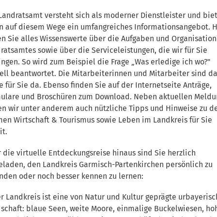
Landratsamt versteht sich als moderner Dienstleister und bie
n auf diesem Wege ein umfangreiches Informationsangebot. H
en Sie alles Wissenswerte über die Aufgaben und Organisation
ratsamtes sowie über die Serviceleistungen, die wir für Sie
ingen. So wird zum Beispiel die Frage „Was erledige ich wo?"
ell beantwortet. Die Mitarbeiterinnen und Mitarbeiter sind d
e für Sie da. Ebenso finden Sie auf der Internetseite Anträge,
ulare und Broschüren zum Download. Neben aktuellen Meld
en wir unter anderem auch nützliche Tipps und Hinweise zu d
en Wirtschaft & Tourismus sowie Leben im Landkreis für Sie
it.
 die virtuelle Entdeckungsreise hinaus sind Sie herzlich
eladen, den Landkreis Garmisch-Partenkirchen persönlich zu
nden oder noch besser kennen zu lernen:
r Landkreis ist eine von Natur und Kultur geprägte urbayeris
schaft: blaue Seen, weite Moore, einmalige Buckelwiesen, ho