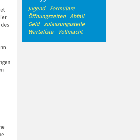
Jugend
Formulare
tet
Öffnungszeiten
Abfall
ier
Geld
zulassungsstelle
 des
Warteliste
Vollmacht
ann
ungen
en
che
he