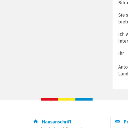
Bild
Sie 
biet
Ich 
Inte
Ihr
Anto
Land
Hausanschrift
Po