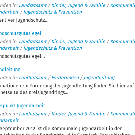
nden in:
Landratsamt
/
Kinder, Jugend & Familie
/
Kommunal
ndarbeit
/
Jugendschutz & Prävention
entiver Jugendschutz...
ndschutzgütesiegel
nden in:
Landratsamt
/
Kinder, Jugend & Familie
/
Kommunal
ndarbeit
/
Jugendschutz & Prävention
ndschutzgütesiegel...
ndleitung
nden in:
Landratsamt
/
Förderungen
/
Jugendleitung
rmationen zur Förderung der Jugendleitung finden Sie hier auf
rnetseite des Kreisjugendrings....
elpunkt Jugendarbeit
nden in:
Landratsamt
/
Kinder, Jugend & Familie
/
Kommunal
ndarbeit
 September 2012 ist die Kommunale Jugendarbeit in den