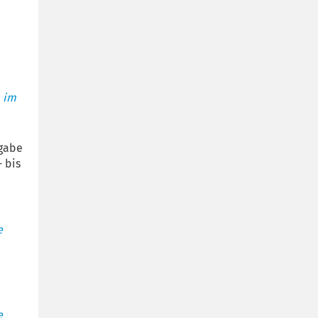
e im
fgabe
 bis
e
e