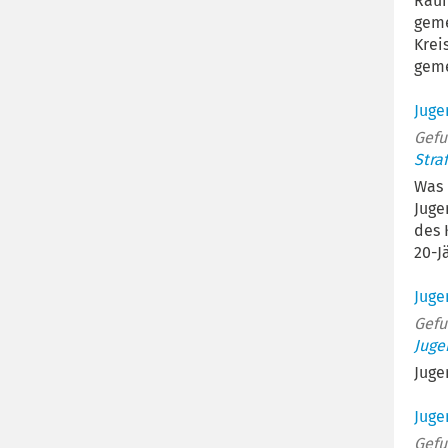
Räum
geme
Krei
geme
Juge
Gefu
Stra
Was 
Juge
des 
20-J
Juge
Gefu
Juge
Juge
Jug
Gefu