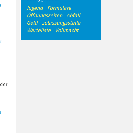
e
Jugend
Formulare
Öffnungszeiten
Abfall
Geld
zulassungsstelle
Warteliste
Vollmacht
e
 der
e