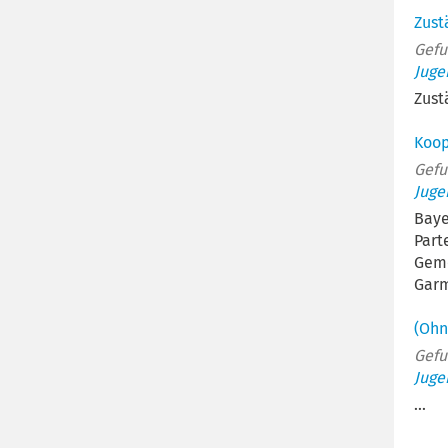
Zust
Gefu
Juge
Zust
Koop
Gefu
Juge
Baye
Part
Geme
Garm
(Ohn
Gefu
Juge
...