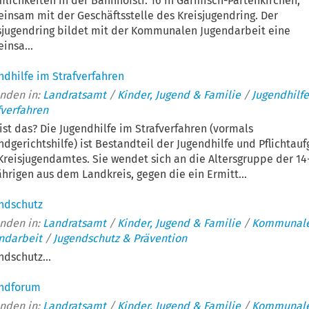
lichkeiten in der Bahnhofstr. 16 in Garmisch-Partenkirchen,
insam mit der Geschäftsstelle des Kreisjugendring. Der
sjugendring bildet mit der Kommunalen Jugendarbeit eine
insa...
ndhilfe im Strafverfahren
nden in:
Landratsamt
/
Kinder, Jugend & Familie
/
Jugendhilf
fverfahren
ist das? Die Jugendhilfe im Strafverfahren (vormals
ndgerichtshilfe) ist Bestandteil der Jugendhilfe und Pflichtau
Kreisjugendamtes. Sie wendet sich an die Altersgruppe der 14-
ährigen aus dem Landkreis, gegen die ein Ermitt...
ndschutz
nden in:
Landratsamt
/
Kinder, Jugend & Familie
/
Kommunal
ndarbeit
/
Jugendschutz & Prävention
ndschutz...
endforum
nden in:
Landratsamt
/
Kinder, Jugend & Familie
/
Kommunal