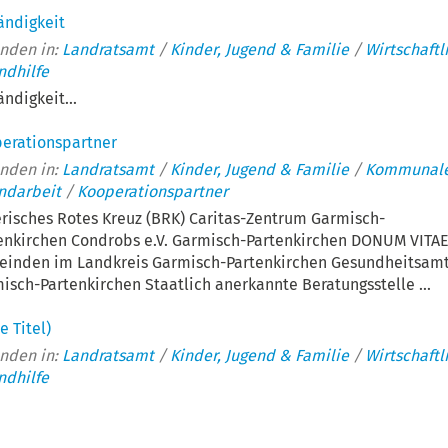
ändigkeit
nden in:
Landratsamt
/
Kinder, Jugend & Familie
/
Wirtschaftl
ndhilfe
ändigkeit...
erationspartner
nden in:
Landratsamt
/
Kinder, Jugend & Familie
/
Kommunal
ndarbeit
/
Kooperationspartner
risches Rotes Kreuz (BRK) Caritas-Zentrum Garmisch-
enkirchen Condrobs e.V. Garmisch-Partenkirchen DONUM VITAE 
inden im Landkreis Garmisch-Partenkirchen Gesundheitsam
isch-Partenkirchen Staatlich anerkannte Beratungsstelle ...
e Titel)
nden in:
Landratsamt
/
Kinder, Jugend & Familie
/
Wirtschaftl
ndhilfe