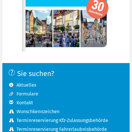
Sie suchen?
Aktuelles
Formulare
Kontakt
Wunschkennzeichen
Terminreservierung Kfz-Zulassungsbehörde
Terminreservierung Fahrerlaubnisbehörde