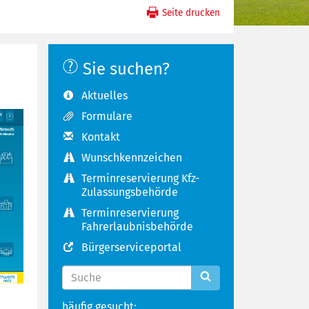
Seite drucken
Sie suchen?
Aktuelles
Formulare
Kontakt
Wunschkennzeichen
Terminreservierung Kfz-
Zulassungsbehörde
Terminreservierung
Fahrerlaubnisbehörde
Bürgerserviceportal
häufig gesucht: