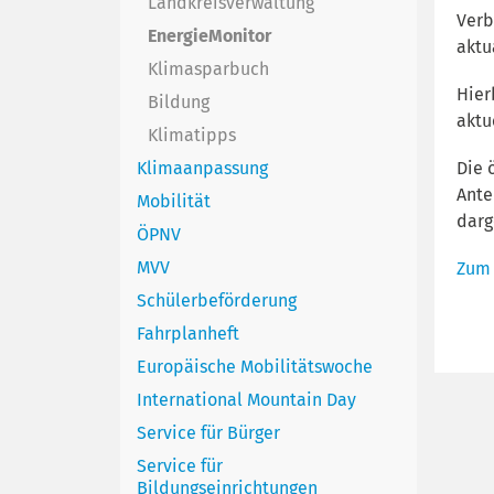
Landkreisverwaltung
Verb
EnergieMonitor
aktu
Klimasparbuch
Hier
Bildung
aktu
Klimatipps
Klimaanpassung
Die 
Ante
Mobilität
darg
ÖPNV
MVV
Zum 
Schülerbeförderung
Fahrplanheft
Europäische Mobilitätswoche
International Mountain Day
Service für Bürger
Service für
Bildungseinrichtungen