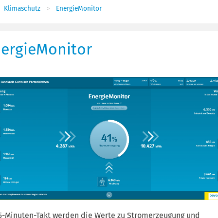
Klimaschutz
EnergieMonitor
ergieMonitor
5-Minuten-Takt werden die Werte zu Stromerzeugung und