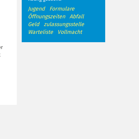
Jugend
Formulare
Öffnungszeiten
Abfall
Geld
zulassungsstelle
Warteliste
Vollmacht
er
t