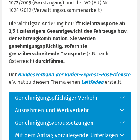
1072/2009 (Marktzugang) und der VO (EU) Nr.
1024/2012 (Verwaltungszusammenarbeit).
Die wichtigste Änderung betrifft
Kleintransporte ab
2,5 t zulässigem Gesamtgewicht des Fahrzeugs bzw.
der Fahrzeugkombination.
Sie werden
g
enehmigungspflichtig
, sofern sie
grenzüberschreitende Transporte
(z.B. nach
Österreich)
durchführen.
Der
Bundesverband der Kurier-Express-Post-Dienste
e.V. hat zu diesem Thema einen
Leitfaden
erstellt.
Genehmigungspflichtiger Verkehr
Ausnahmen und Werkverkehr
Genehmigungsvoraussetzungen
Mit dem Antrag vorzulegende Unterlagen