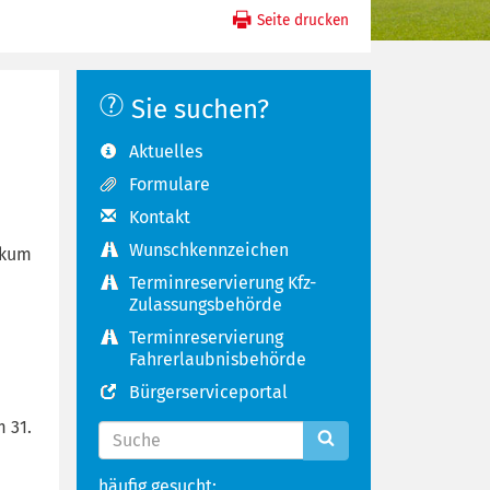
Seite drucken
Sie suchen?
Aktuelles
Formulare
Kontakt
Wunschkennzeichen
ikum
Terminreservierung Kfz-
Zulassungsbehörde
Terminreservierung
Fahrerlaubnisbehörde
Bürgerserviceportal
m 31.
häufig gesucht: