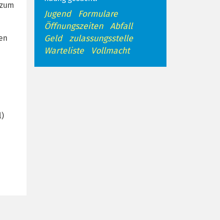
 zum
Jugend
Formulare
Öffnungszeiten
Abfall
Geld
zulassungsstelle
den
Warteliste
Vollmacht
l)