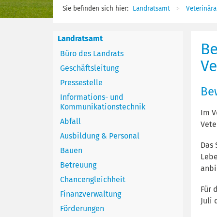
Sie befinden sich hier:
Landratsamt
Veterinär
Landratsamt
Be
Büro des Landrats
Ve
Geschäftsleitung
Pressestelle
Be
Informations- und
Kommunikationstechnik
Im V
Abfall
Vete
Ausbildung & Personal
Das 
Bauen
Lebe
Betreuung
anbi
Chancengleichheit
Für 
Finanzverwaltung
Juli
Förderungen