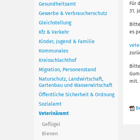
Für 
Gesundheitsamt
31. 
Gewerbe & Verbraucherschutz
Gleichstellung
Bitt
es p
Kfz & Verkehr
Kinder, Jugend & Familie
vete
Kommunales
zurü
Kreisschlachthof
Bitt
Migration, Personenstand
Gumm
Naturschutz, Landwirtschaft,
mit.
Gartenbau und Wasserwirtschaft
Öffentliche Sicherheit & Ordnung
Sozialamt
Be
Veterinäramt
Geflügel
Bienen