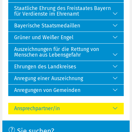
Staatliche Ehrung des Freistaates Bayern
für Verdienste im Ehrenamt
Bayerische Staatsmedaillen
Grüner und Weißer Engel
Auszeichnungen für die Rettung von
Menschen aus Lebensgefahr
Ehrungen des Landkreises
Anregung einer Auszeichnung
Anregungen von Gemeinden
Ansprechpartner/in
Sie suchen?