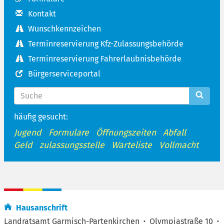
Kontakt
Wunschkennzeichen
Terminreservierung Kfz-Zulassungsbehörde
Terminreservierung Fahrerlaubnisbehörde
Bürgerserviceportal
häufig gesucht:
Jugend
Formulare
Öffnungszeiten
Abfall
Geld
zulassungsstelle
Warteliste
Vollmacht
Hausanschrift
Landratsamt Garmisch-Partenkirchen
·
Olympiastraße 10
·