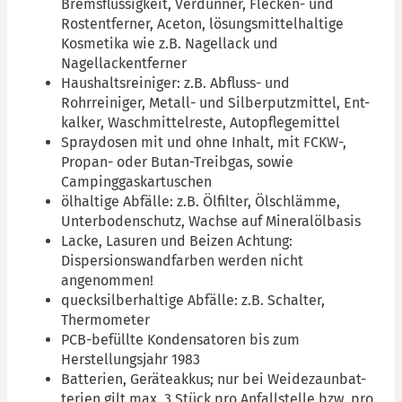
Bremsflüssigkeit, Verdünner, Flecken- und
Rostentferner, Aceton, lösungsmittelhaltige
Kosmetika wie z.B. Nagellack und
Nagellackentferner
Haushaltsreiniger: z.B. Abfluss- und
Rohrreiniger, Metall- und Silberputzmittel, Ent-
kalker, Waschmittelreste, Autopflegemittel
Spraydosen mit und ohne Inhalt, mit FCKW-,
Propan- oder Butan-Treibgas, sowie
Campinggaskartuschen
ölhaltige Abfälle: z.B. Ölfilter, Ölschlämme,
Unterbodenschutz, Wachse auf Mineralölbasis
Lacke, Lasuren und Beizen Achtung:
Dispersionswandfarben werden nicht
angenommen!
quecksilberhaltige Abfälle: z.B. Schalter,
Thermometer
PCB-befüllte Kondensatoren bis zum
Herstellungsjahr 1983
Batterien, Geräteakkus; nur bei Weidezaunbat-
terien gilt max. 3 Stück pro Anfallstelle bzw. pro