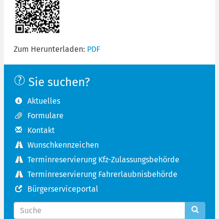
Zum Herunterladen:
PDF
Sie suchen?
Aktuelles
Formulare
Kontakt
Wunschkennzeichen
Terminreservierung Kfz-Zulassungsbehörde
Terminreservierung Fahrerlaubnisbehörde
Bürgerserviceportal