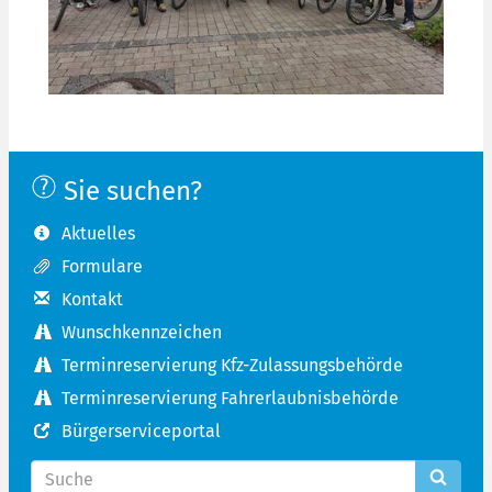
Sie suchen?
Aktuelles
Formulare
Kontakt
Wunschkennzeichen
Terminreservierung Kfz-Zulassungsbehörde
Terminreservierung Fahrerlaubnisbehörde
Bürgerserviceportal