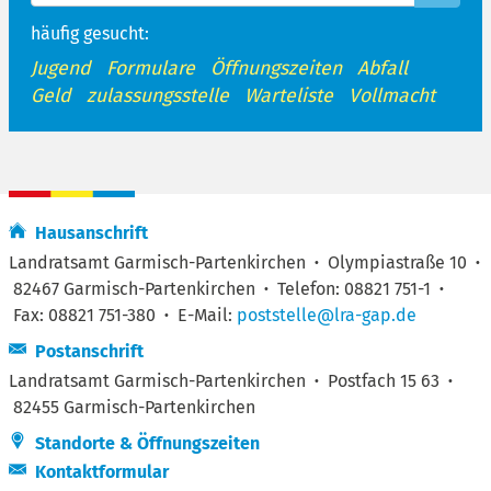
häufig gesucht:
Jugend
Formulare
Öffnungszeiten
Abfall
Geld
zulassungsstelle
Warteliste
Vollmacht
Hausanschrift
Landratsamt Garmisch-Partenkirchen
·
Olympiastraße 10
·
82467 Garmisch-Partenkirchen
·
Telefon: 08821 751-1
·
Fax: 08821 751-380
·
E-Mail:
poststelle@lra-gap.de
Postanschrift
Landratsamt Garmisch-Partenkirchen
·
Postfach 15 63
·
82455 Garmisch-Partenkirchen
Standorte & Öffnungszeiten
Kontaktformular