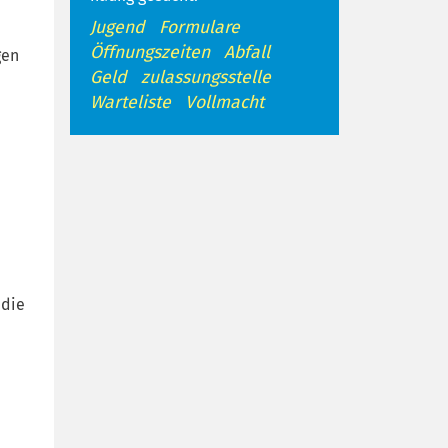
Jugend
Formulare
Öffnungszeiten
Abfall
gen
Geld
zulassungsstelle
Warteliste
Vollmacht
 die