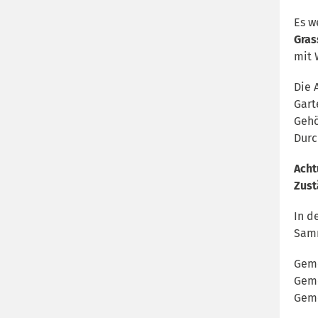
Es w
Gras
mit 
Die 
Gart
Gehö
Durc
Acht
Zust
In d
Samm
Geme
Geme
Geme