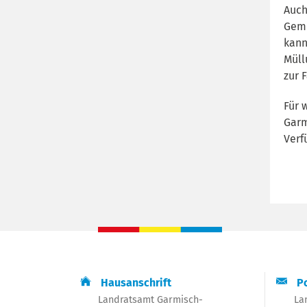
Auch
Geme
kann
Müll
zur 
Für 
Garm
Verf
Hausanschrift
Po
Landratsamt Garmisch-
La