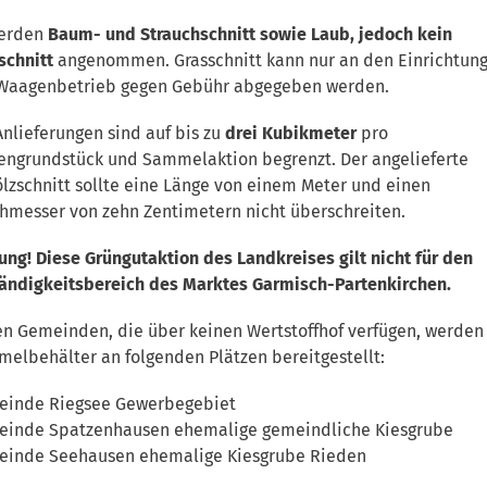
erden
Baum- und Strauchschnitt sowie Laub, jedoch kein
schnitt
angenommen. Grasschnitt kann nur an den Einrichtun
Waagenbetrieb gegen Gebühr abgegeben werden.
Anlieferungen sind auf bis zu
drei Kubikmeter
pro
engrundstück und Sammelaktion begrenzt. Der angelieferte
lzschnitt sollte eine Länge von einem Meter und einen
hmesser von zehn Zentimetern nicht überschreiten.
ung! Diese Grüngutaktion des Landkreises gilt nicht für den
ändigkeitsbereich des Marktes Garmisch-Partenkirchen.
en Gemeinden, die über keinen Wertstoffhof verfügen, werden
elbehälter an folgenden Plätzen bereitgestellt:
inde Riegsee Gewerbegebiet
inde Spatzenhausen ehemalige gemeindliche Kiesgrube
inde Seehausen ehemalige Kiesgrube Rieden