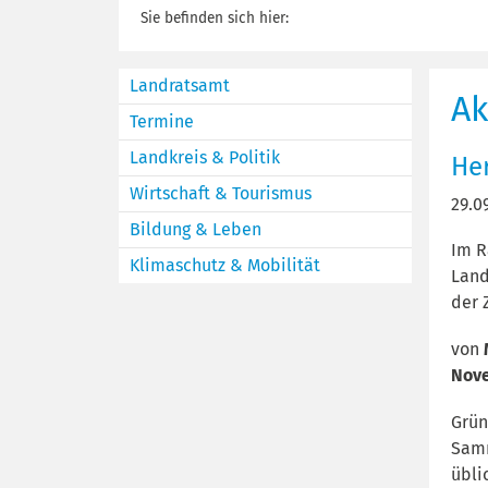
Sie befinden sich hier:
Landratsamt
Ak
Termine
Landkreis & Politik
He
Wirtschaft & Tourismus
29.0
Bildung & Leben
Im R
Klimaschutz & Mobilität
Land
der 
von
M
Nov
Grün
Samm
übli